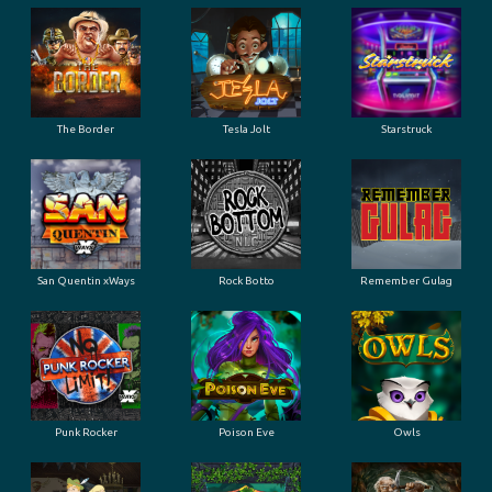
The Border
Tesla Jolt
Starstruck
San Quentin xWays
Rock Botto
Remember Gulag
Punk Rocker
Poison Eve
Owls