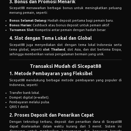
3. Bonus dan Promosi Menarik
Sicepat88 menawarkan berbagai bonus untuk meningkatkan peluang
menang pemain, seperti:
Bonus Selamat Datang:
Hadiah deposit pertama bagi pemain baru.
Bonus Harian:
Cashback atau bonus deposit untuk pemain aktif.
Turnamen Slot:
Kompetisi antar pemain dengan hadiah besar.
4. Slot dengan Tema Lokal dan Global
Sicepat88 juga menyediakan slot dengan tema lokal Indonesia serta
tema global, seperti
slot Thailand
, slot Asia, dan slot bertema Eropa,
sehingga memberikan variasi pengalaman bermain yang unik.
Transaksi Mudah di Sicepat88
1. Metode Pembayaran yang Fleksibel
Sicepat88 mendukung berbagai metode pembayaran yang populer di
Indonesia, seperti:
Transfer bank lokal.
Dompet digital (e-wallet).
Pembayaran melalui pulsa.
QRIS 1 detik
2. Proses Deposit dan Penarikan Cepat
Dengan teknologi terbaru, deposit dan penarikan dana di Sicepat88
dapat diselesaikan dalam waktu kurang dari 5 menit. Sistem ini
dirancang untuk memberikan kenyamanan dan kepuasan kepada