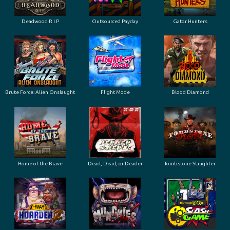
Deadwood R.I.P
Outsourced Payday
Gator Hunters
Brute Force: Alien Onslaught
Flight Mode
Blood Diamond
Home of the Brave
Dead, Dead, or Deader
Tombstone Slaughter