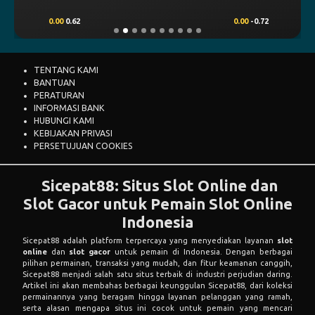
0.00
0.62
0.00
-0.72
TENTANG KAMI
BANTUAN
PERATURAN
INFORMASI BANK
HUBUNGI KAMI
KEBIJAKAN PRIVASI
PERSETUJUAN COOKIES
Sicepat88: Situs Slot Online dan
Slot Gacor untuk Pemain Slot Online
Indonesia
Sicepat88
adalah platform terpercaya yang menyediakan layanan
slot
online
dan
slot gacor
untuk pemain di Indonesia. Dengan berbagai
pilihan permainan, transaksi yang mudah, dan fitur keamanan canggih,
Sicepat88 menjadi salah satu situs terbaik di industri perjudian daring.
Artikel ini akan membahas berbagai keunggulan Sicepat88, dari koleksi
permainannya yang beragam hingga layanan pelanggan yang ramah,
serta alasan mengapa situs ini cocok untuk pemain yang mencari