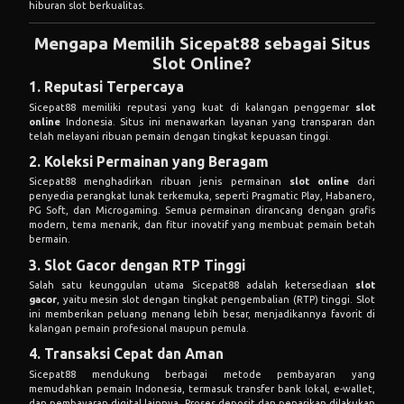
hiburan slot berkualitas.
Mengapa Memilih Sicepat88 sebagai Situs
Slot Online
?
1. Reputasi Terpercaya
Sicepat88 memiliki reputasi yang kuat di kalangan penggemar
slot
online
Indonesia. Situs ini menawarkan layanan yang transparan dan
telah melayani ribuan pemain dengan tingkat kepuasan tinggi.
2. Koleksi Permainan yang Beragam
Sicepat88
menghadirkan ribuan jenis permainan
slot online
dari
penyedia perangkat lunak terkemuka, seperti Pragmatic Play, Habanero,
PG Soft, dan Microgaming. Semua permainan dirancang dengan grafis
modern, tema menarik, dan fitur inovatif yang membuat pemain betah
bermain.
3.
Slot Gacor
dengan RTP Tinggi
Salah satu keunggulan utama Sicepat88 adalah ketersediaan
slot
gacor
, yaitu mesin slot dengan tingkat pengembalian (RTP) tinggi. Slot
ini memberikan peluang menang lebih besar, menjadikannya favorit di
kalangan pemain profesional maupun pemula.
4. Transaksi Cepat dan Aman
Sicepat88 mendukung berbagai metode pembayaran yang
memudahkan pemain Indonesia, termasuk transfer bank lokal, e-wallet,
dan pembayaran digital lainnya. Proses deposit dan penarikan dilakukan