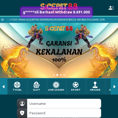
 ALGORITMA KEMENANGAN SEMAKIN BAGUS. WD BISA PULUHAN JUTA
SEMAKIN SERING 
TOGEL
SLOT
LIVE CASINO
SPORT
ARCADE
SABU