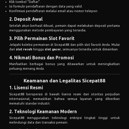
Klik tombol "Daftar".
Isi formulir pendaftaran dengan data yang valid.
Konfirmasi pendaftaran melalui email atau nomor telepon.
2. Deposit Awal
Setelah akun berhasil dibuat, pemain dapat melakukan deposit pertama
menggunakan metode pembayaran yang tersedia.
3. Pilih Permainan Slot Favorit
Jelajahi koleksi permainan di Sicepat88 dan pilih slot favorit Anda. Mulai
dari
slot receh
hingga
slot gacor
, semuanya tersedia untuk dimainkan.
4. Nikmati Bonus dan Promosi
Manfaatkan berbagai bonus yang ditawarkan untuk meningkatkan
peluang menang Anda.
Keamanan dan Legalitas Sicepat88
1. Lisensi Resmi
Sicepat88 beroperasi di bawah lisensi resmi dari otoritas perjudian
internasional, memastikan bahwa semua layanan yang diberikan
mematuhi standar industri.
2. Teknologi Keamanan Modern
Sicepat88 menggunakan teknologi enkripsi tingkat tinggi untuk
melindungi data dan transaksi pemain.