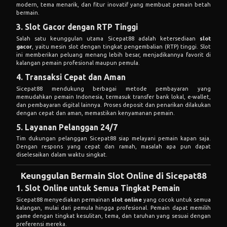
modern, tema menarik, dan fitur inovatif yang membuat pemain betah
bermain.
3.
Slot Gacor
dengan RTP Tinggi
Salah satu keunggulan utama Sicepat88 adalah ketersediaan
slot
gacor
, yaitu mesin slot dengan tingkat pengembalian (RTP) tinggi. Slot
ini memberikan peluang menang lebih besar, menjadikannya favorit di
kalangan pemain profesional maupun pemula.
4. Transaksi Cepat dan Aman
Sicepat88 mendukung berbagai metode pembayaran yang
memudahkan pemain Indonesia, termasuk transfer bank lokal, e-wallet,
dan pembayaran digital lainnya. Proses deposit dan penarikan dilakukan
dengan cepat dan aman, memastikan kenyamanan pemain.
5. Layanan Pelanggan 24/7
Tim dukungan pelanggan
Sicepat88
siap melayani pemain kapan saja.
Dengan respons yang cepat dan ramah, masalah apa pun dapat
diselesaikan dalam waktu singkat.
Keunggulan Bermain Slot Online di Sicepat88
1.
Slot Online
untuk Semua Tingkat Pemain
Sicepat88 menyediakan permainan
slot online
yang cocok untuk semua
kalangan, mulai dari pemula hingga profesional. Pemain dapat memilih
game dengan tingkat kesulitan, tema, dan taruhan yang sesuai dengan
preferensi mereka.