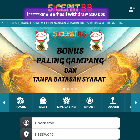
l*****xmo Berhasil Withdraw 800.000
POSIT, MAKA ALGORITMA KEMENANGAN SEMAKIN BAGUS. WD BISA PULUHAN JUTA
SEM
TOGEL
SLOT
LIVE CASINO
SPORT
ARCADE
SABU