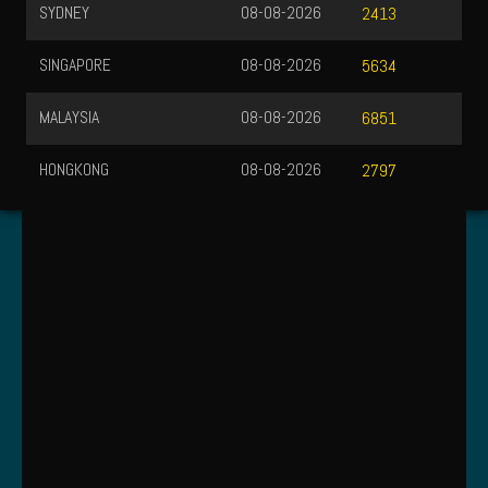
SYDNEY
08-08-2026
2413
SINGAPORE
08-08-2026
5634
MALAYSIA
08-08-2026
6851
HONGKONG
08-08-2026
2797