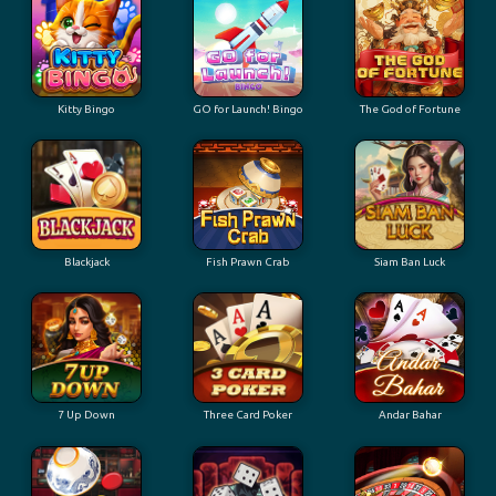
Kitty Bingo
GO for Launch! Bingo
The God of Fortune
Blackjack
Fish Prawn Crab
Siam Ban Luck
7 Up Down
Three Card Poker
Andar Bahar