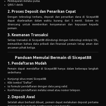
Pembayaran melalui pulsa.
QRIS 1 detik
2. Proses Deposit dan Penarikan Cepat
Dengan teknologi terbaru, deposit dan penarikan dana di Sicepat88
dapat diselesaikan dalam waktu kurang dari 5 menit. Sistem ini
dirancang untuk memberikan kenyamanan dan kepuasan kepada
pemain.
3. Keamanan Transaksi
Setiap transaksi di Sicepat88 dilindungi dengan teknologi enkripsi SSL,
memastikan bahwa data pribadi dan finansial pemain tetap aman dari
ancaman pihak ketiga.
Panduan Memulai Bermain di Sicepat88
1. Pendaftaran Mudah
Pemain dapat mendaftar di Sicepat88 hanya dalam beberapa langkah
sederhana:
Kunjungi situs resmi Sicepat88.
Klik tombol "Daftar".
Isi formulir pendaftaran dengan data yang valid.
Konfirmasi pendaftaran melalui email atau nomor telepon.
2. Deposit Awal
Setelah akun berhasil dibuat, pemain dapat melakukan deposit pertama
menggunakan metode pembayaran yang tersedia.