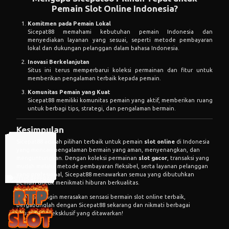
Pemain Slot Online Indonesia?
Komitmen pada Pemain Lokal
Sicepat88 memahami kebutuhan pemain Indonesia dan
menyediakan layanan yang sesuai, seperti metode pembayaran
lokal dan dukungan pelanggan dalam bahasa Indonesia.
Inovasi Berkelanjutan
Situs ini terus memperbarui koleksi permainan dan fitur untuk
memberikan pengalaman terbaik kepada pemain.
Komunitas Pemain yang Kuat
Sicepat88 memiliki komunitas pemain yang aktif, memberikan ruang
untuk berbagi tips, strategi, dan pengalaman bermain.
Kesimpulan
Sicepat88 adalah pilihan terbaik untuk pemain
slot online
di Indonesia
yang mencari pengalaman bermain yang aman, menyenangkan, dan
menguntungkan. Dengan koleksi permainan
slot gacor
, transaksi yang
mudah melalui metode pembayaran fleksibel, serta layanan pelanggan
yang profesional, Sicepat88 menawarkan semua yang dibutuhkan
pemain untuk menikmati hiburan berkualitas.
Jika Anda ingin merasakan
sensasi
bermain slot online terbaik,
bergabunglah dengan Sicepat88 sekarang dan nikmati berbagai
keuntungan eksklusif yang ditawarkan!