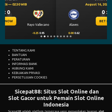
August 16, 2026 — 00:30 WIB
0 : 0
Previous
Next
BET NOW
Alaves
Getafe
0.00
0.62
0.00
-0.72
TENTANG KAMI
BANTUAN
PERATURAN
INFORMASI BANK
HUBUNGI KAMI
KEBIJAKAN PRIVASI
PERSETUJUAN COOKIES
Sicepat88: Situs Slot Online dan
Slot Gacor untuk Pemain Slot Online
Indonesia
Sicepat88
adalah platform terpercaya yang menyediakan layanan
slot