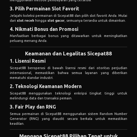
3. Pilih Permainan Slot Favorit
Jelajahi koleksi permainan di Sicepat88 dan pilih slot favorit Anda. Mulai
dari
slot receh
hingga
slot gacor
, semuanya tersedia untuk dimainkan.
4. Nikmati Bonus dan Promosi
Manfaatkan berbagai bonus yang ditawarkan untuk meningkatkan
peluang menang Anda.
Keamanan dan Legalitas Sicepat88
1. Lisensi Resmi
Sicepat88 beroperasi di bawah lisensi resmi dari otoritas perjudian
internasional, memastikan bahwa semua layanan yang diberikan
mematuhi standar industri.
2. Teknologi Keamanan Modern
Sicepat88 menggunakan teknologi enkripsi tingkat tinggi untuk
melindungi data dan transaksi pemain.
3. Fair Play dan RNG
Semua permainan di Sicepat88 menggunakan sistem Random Number
Generator (RNG) yang diaudit secara berkala untuk memastikan
keadilan.
Mengapa Sicepat88 Pilihan Tepat untuk