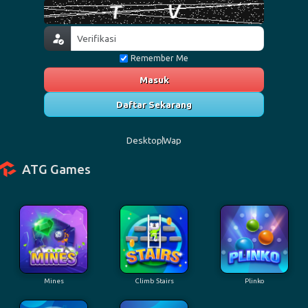
Remember Me
Masuk
Daftar Sekarang
Desktop
Wap
ATG Games
Mines
Climb Stairs
Plinko