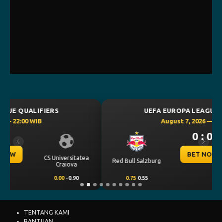
UEFA EUROPA LEAGUE QUALIFIERS
August 7, 2026 — 00:00 WIB
0 : 0
Previous
Next
BET NOW
Red Bull Salzburg
Pafos FC
0.75
0.55
-0.75
-0.71
TENTANG KAMI
BANTUAN