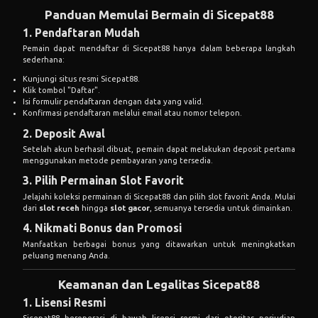
Panduan Memulai Bermain di Sicepat88
1. Pendaftaran Mudah
Pemain dapat mendaftar di Sicepat88 hanya dalam beberapa langkah
sederhana:
Kunjungi situs resmi Sicepat88.
Klik tombol "Daftar".
Isi formulir pendaftaran dengan data yang valid.
Konfirmasi pendaftaran melalui email atau nomor telepon.
2. Deposit Awal
Setelah akun berhasil dibuat, pemain dapat melakukan deposit pertama
menggunakan metode pembayaran yang tersedia.
3. Pilih Permainan Slot Favorit
Jelajahi koleksi permainan di Sicepat88 dan pilih slot favorit Anda. Mulai
dari
slot receh
hingga
slot gacor
, semuanya tersedia untuk dimainkan.
4. Nikmati Bonus dan Promosi
Manfaatkan berbagai bonus yang ditawarkan untuk meningkatkan
peluang menang Anda.
Keamanan dan Legalitas Sicepat88
1. Lisensi Resmi