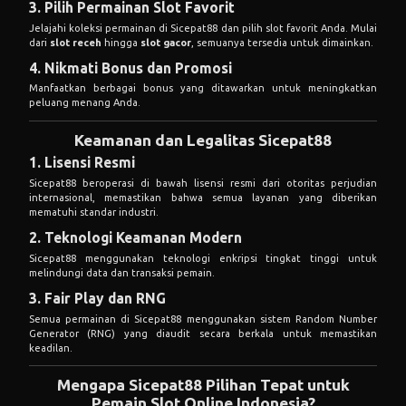
3. Pilih Permainan Slot Favorit
Jelajahi koleksi permainan di Sicepat88 dan pilih slot favorit Anda. Mulai
dari
slot receh
hingga
slot gacor
, semuanya tersedia untuk dimainkan.
4. Nikmati Bonus dan Promosi
Manfaatkan berbagai bonus yang ditawarkan untuk meningkatkan
peluang menang Anda.
Keamanan dan Legalitas Sicepat88
1. Lisensi Resmi
Sicepat88 beroperasi di bawah lisensi resmi dari otoritas perjudian
internasional, memastikan bahwa semua layanan yang diberikan
mematuhi standar industri.
2. Teknologi Keamanan Modern
Sicepat88 menggunakan teknologi enkripsi tingkat tinggi untuk
melindungi data dan transaksi pemain.
3. Fair Play dan RNG
Semua permainan di Sicepat88 menggunakan sistem Random Number
Generator (RNG) yang diaudit secara berkala untuk memastikan
keadilan.
Mengapa Sicepat88 Pilihan Tepat untuk
Pemain Slot Online Indonesia?