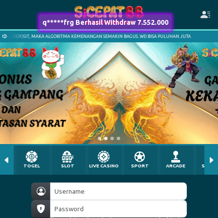
q*****frg Berhasil Withdraw 7.552.000
SIT, MAKA ALGORITMA KEMENANGAN SEMAKIN BAGUS. WD BISA PULUHAN JUTA
SEMAK
TOGEL
SLOT
LIVE CASINO
SPORT
ARCADE
SABU