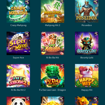
Crazy Mahjong
Mahjong Hit 2
Poseidon
Super Ace
Xi Bo Ba Hit
Bounty Loki
Xi Bo Ba Hit 2
Fu Dai Lian Lian - Dragon
Happy Hit