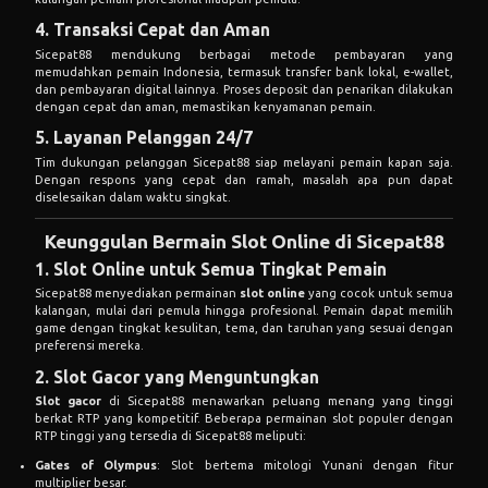
4. Transaksi Cepat dan Aman
Sicepat88 mendukung berbagai metode pembayaran yang
memudahkan pemain Indonesia, termasuk transfer bank lokal, e-wallet,
dan pembayaran digital lainnya. Proses deposit dan penarikan dilakukan
dengan cepat dan aman, memastikan kenyamanan pemain.
5. Layanan Pelanggan 24/7
Tim dukungan pelanggan
Sicepat88
siap melayani pemain kapan saja.
Dengan respons yang cepat dan ramah, masalah apa pun dapat
diselesaikan dalam waktu singkat.
Keunggulan Bermain Slot Online di Sicepat88
1.
Slot Online
untuk Semua Tingkat Pemain
Sicepat88 menyediakan permainan
slot online
yang cocok untuk semua
kalangan, mulai dari pemula hingga profesional. Pemain dapat memilih
game dengan tingkat kesulitan, tema, dan taruhan yang sesuai dengan
preferensi mereka.
2. Slot Gacor yang Menguntungkan
Slot gacor
di Sicepat88 menawarkan peluang menang yang tinggi
berkat RTP yang kompetitif. Beberapa permainan slot populer dengan
RTP tinggi yang tersedia di Sicepat88 meliputi:
Gates of Olympus
: Slot bertema mitologi Yunani dengan fitur
multiplier besar.