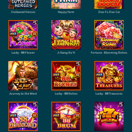
Outlawed Heroes
Happy Farm
Duo Fu Duo Cai
Lucky - 88 Flower
Ji Xiang Ru Yi
Fortune - Blooming Riches
Journey to the West
Lucky - 88 Riches
Lucky - 88 Treasures